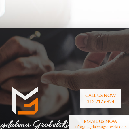
CALL US NOW
312.217.6824
EMAIL US NOW
info@magdalenagrobelski.com