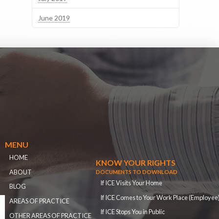
June 2019
MENU
HOME
KNOW YOUR RIGHTS
ABOUT
DOCUMENTS TO DOWNLOAD
If ICE Visits Your Home
BLOG
If ICE Comes to Your Work Place (Employee
AREAS OF PRACTICE
If ICE Stops You in Public
OTHER AREAS OF PRACTICE