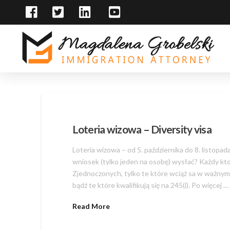
Loteria wizowa – Diversity visa
Loteria wizowa – od 5. października do 8. listopa
wniosek (tylko jeden na osobę) wysłać? Każdy k
Zjednoczonych, tylko te które wciąż sa w ważnym s
bądź te które kwalifikują się na 245(i). Po więcej …
Read More