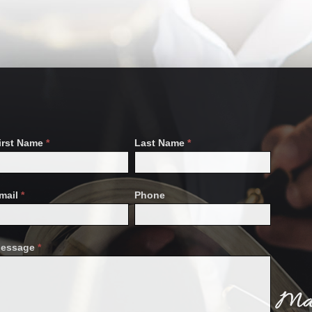
ontact
irst Name
*
Last Name
*
s
mail
*
Phone
essage
*