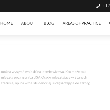
+1 
HOME
ABOUT
BLOG
AREAS OF PRACTICE
da można wysyłać wnioski na loterie wizowa. Kto może taki
to mieszka poza granica USA Osoby mieszkające w Stanach
tatusie, np. na wizie studenckiej i uczęszczające do szkoły,