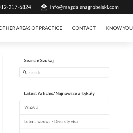
312-217-6824
info@magdalenagrobelski.com
OTHER AREAS OF PRACTICE
CONTACT
KNOW YOU
Search/ Szukaj
Search
Latest Articles/ Najnowsze artykuły
WIZA U
Loteria wizowa – Diversity visa