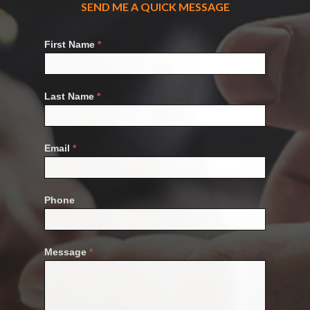
SEND ME A QUICK MESSAGE
Contact
First Name
*
Us
Last Name
*
Email
*
Phone
Message
*