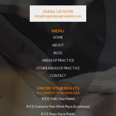
EMAIL US NOW
info@magdalenagrobelski.com
MENU
HOME
ABOUT
BLOG
AREAS OF PRACTICE
OTHER AREAS OF PRACTICE
CONTACT
KNOW YOUR RIGHTS
DOCUMENTS TO DOWNLOAD
If ICE Visits Your Home
If ICE Comes to Your Work Place (Employee)
If ICE Stops You in Public