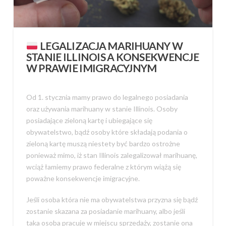
LEGALIZACJA MARIHUANY W
STANIE ILLINOIS A KONSEKWENCJE
W PRAWIE IMIGRACYJNYM
Od 1. stycznia mamy prawo do legalnego posiadania
oraz używania marihuany w stanie Illinois. Osoby
posiadające zieloną kartę i ubiegające się
obywatelstwo, bądź osoby które składają podania o
zieloną kartę muszą niestety być bardzo ostrożne
ponieważ mimo, iż stan Illinois zalegalizował marihuanę,
wciąż łamiemy prawo federalne z którym wiążą się
poważne konsekwencje imigracyjne.
Jeśli osoba która nie ma obywatelstwa przyzna się bądź
zostanie skazana za posiadanie marihuany, albo jeśli
taka osoba pracuje w miejscu sprzedaży, zostanie ona